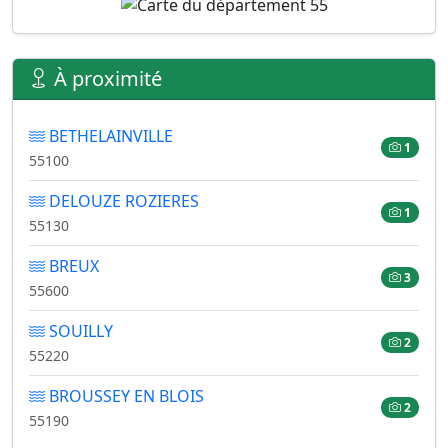
À proximité
BETHELAINVILLE
1
55100
DELOUZE ROZIERES
1
55130
BREUX
3
55600
SOUILLY
2
55220
BROUSSEY EN BLOIS
2
55190