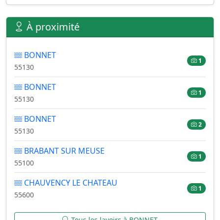
À proximité
BONNET
1
55130
BONNET
1
55130
BONNET
2
55130
BRABANT SUR MEUSE
1
55100
CHAUVENCY LE CHATEAU
1
55600
Tous les lavoirs à BONNET