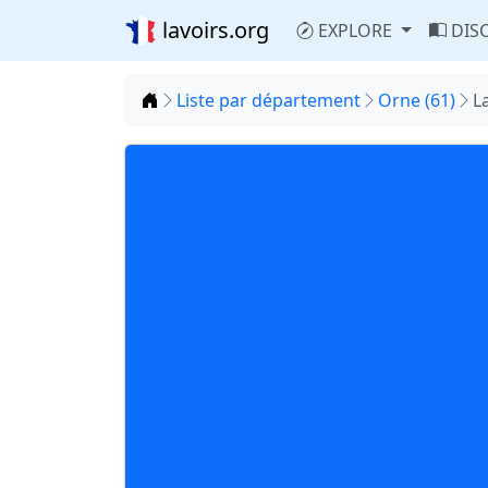
lavoirs.org
EXPLORE
DIS
Accueil
Liste par département
Orne (61)
L