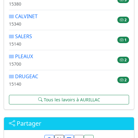
15380
CALVINET
2
15340
SALERS
1
15140
PLEAUX
2
15700
DRUGEAC
2
15140
Tous les lavoirs à AURILLAC
Partager