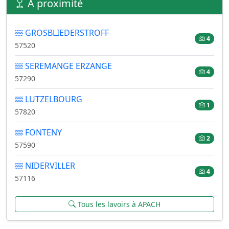
À proximité
GROSBLIEDERSTROFF
4
57520
SEREMANGE ERZANGE
4
57290
LUTZELBOURG
1
57820
FONTENY
2
57590
NIDERVILLER
4
57116
Tous les lavoirs à APACH