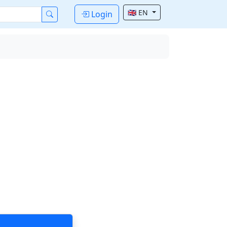
🇬🇧 EN
Login