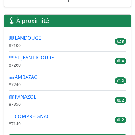
À proximité
LANDOUGE
3
87100
ST JEAN LIGOURE
4
87260
AMBAZAC
2
87240
PANAZOL
2
87350
COMPREIGNAC
2
87140