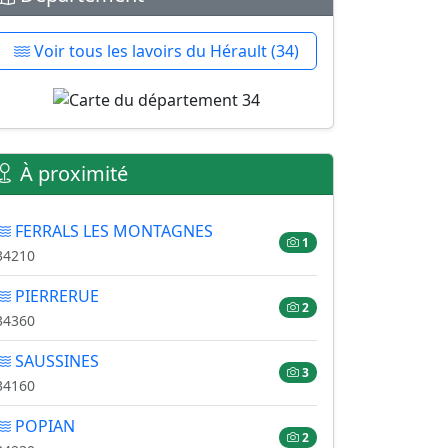
Voir tous les lavoirs du Hérault (34)
À proximité
FERRALS LES MONTAGNES
1
34210
PIERRERUE
2
34360
SAUSSINES
3
34160
POPIAN
2