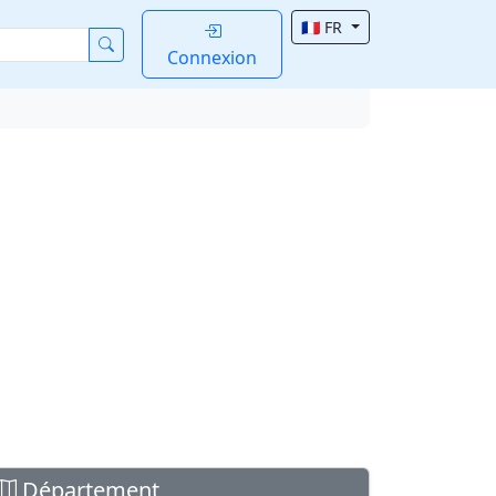
🇫🇷 FR
Connexion
Département