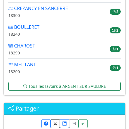
CREZANCY EN SANCERRE
2
18300
BOULLERET
2
18240
CHAROST
1
18290
MEILLANT
1
18200
Tous les lavoirs à ARGENT SUR SAULDRE
Partager