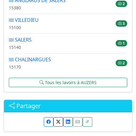
ANGLARDS DE SALERS
2
15380
VILLEDIEU
3
15100
SALERS
1
15140
CHALINARGUES
2
15170
Tous les lavoirs à AUZERS
Partager