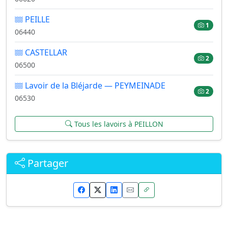
PEILLE
1
06440
CASTELLAR
2
06500
Lavoir de la Bléjarde — PEYMEINADE
2
06530
Tous les lavoirs à PEILLON
Partager