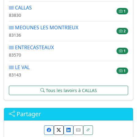
CALLAS
1
83830
MEOUNES LES MONTRIEUX
2
83136
ENTRECASTEAUX
1
83570
LE VAL
1
83143
Tous les lavoirs à CALLAS
Partager