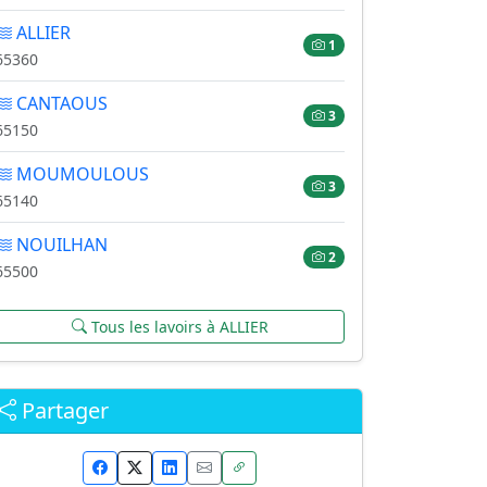
ALLIER
1
65360
CANTAOUS
3
65150
MOUMOULOUS
3
65140
NOUILHAN
2
65500
Tous les lavoirs à ALLIER
Partager