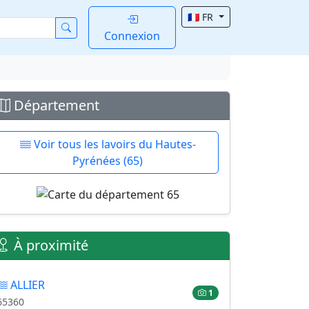
🇫🇷 FR
Connexion
Département
Voir tous les lavoirs du Hautes-
Pyrénées (65)
À proximité
ALLIER
1
65360