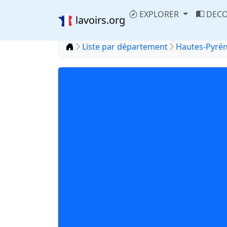
EXPLORER
DECO
lavoirs.org
Accueil
Liste par département
Hautes-Pyrén