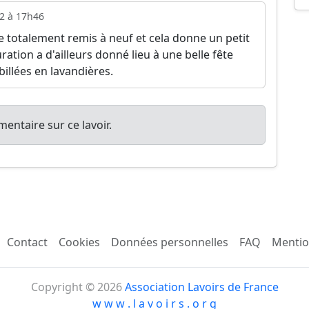
2 à 17h46
tre totalement remis à neuf et cela donne un petit
tion a d'ailleurs donné lieu à une belle fête
llées en lavandières.
entaire sur ce lavoir.
Contact
Cookies
Données personnelles
FAQ
Mentio
Copyright © 2026
Association Lavoirs de France
w w w . l a v o i r s . o r g