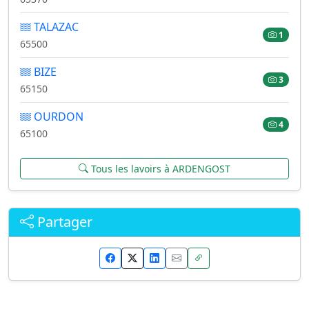
TALAZAC
1
65500
BIZE
3
65150
OURDON
4
65100
Tous les lavoirs à ARDENGOST
Partager