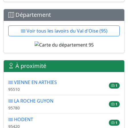
Département
Voir tous les lavoirs du Val d'Oise (95)
À proximité
VIENNE EN ARTHIES
1
95510
LA ROCHE GUYON
1
95780
HODENT
1
95420