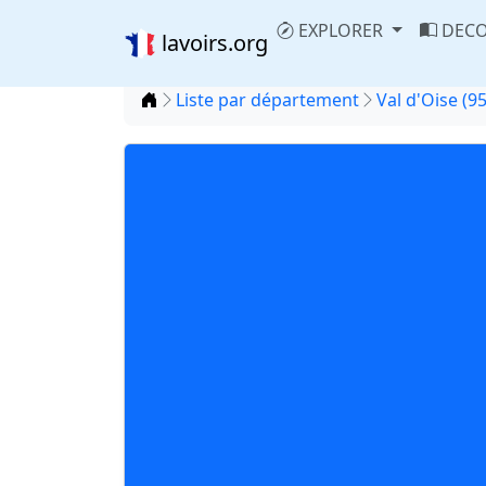
EXPLORER
DECO
lavoirs.org
Accueil
Liste par département
Val d'Oise (95