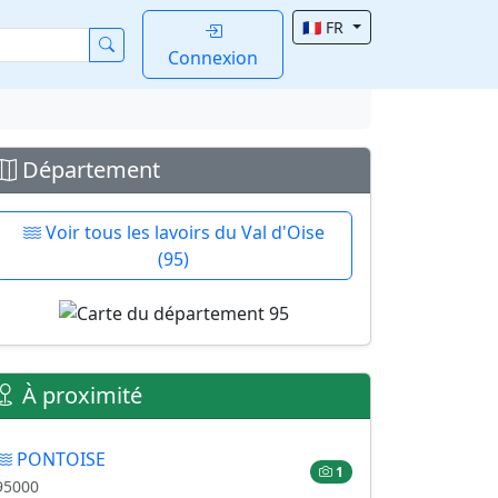
🇫🇷 FR
Connexion
Département
Voir tous les lavoirs du Val d'Oise
(95)
À proximité
PONTOISE
1
95000