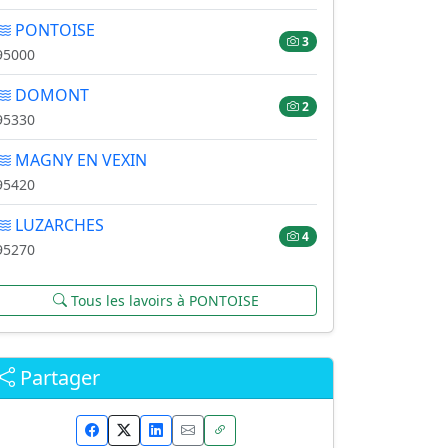
PONTOISE
3
95000
DOMONT
2
95330
MAGNY EN VEXIN
95420
LUZARCHES
4
95270
Tous les lavoirs à PONTOISE
Partager