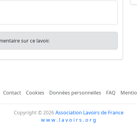
entaire sur ce lavoir.
Contact
Cookies
Données personnelles
FAQ
Mentio
Copyright © 2026
Association Lavoirs de France
w w w . l a v o i r s . o r g