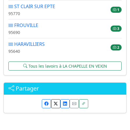
ST CLAIR SUR EPTE
1
95770
FROUVILLE
3
95690
HARAVILLIERS
2
95640
Tous les lavoirs à LA CHAPELLE EN VEXIN
Partager