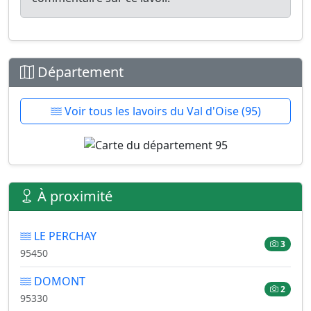
Département
Voir tous les lavoirs du Val d'Oise (95)
À proximité
LE PERCHAY
3
95450
DOMONT
2
95330