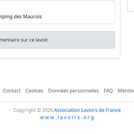
camping des Maurois
entaire sur ce lavoir.
Contact
Cookies
Données personnelles
FAQ
Mentio
Copyright © 2026
Association Lavoirs de France
w w w . l a v o i r s . o r g