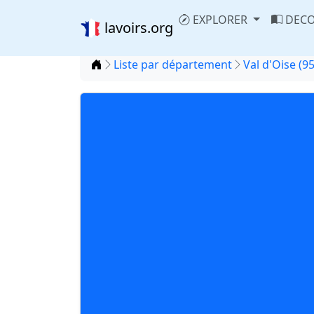
EXPLORER
DECO
lavoirs.org
Accueil
Liste par département
Val d'Oise (95