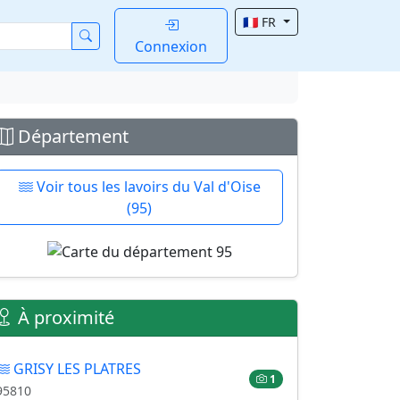
🇫🇷 FR
Connexion
Département
Voir tous les lavoirs du Val d'Oise
(95)
À proximité
GRISY LES PLATRES
1
95810