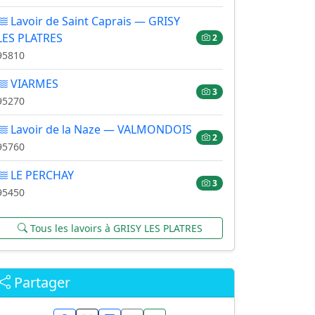
Lavoir de Saint Caprais — GRISY
LES PLATRES
2
95810
VIARMES
3
95270
Lavoir de la Naze — VALMONDOIS
2
95760
LE PERCHAY
3
95450
Tous les lavoirs à GRISY LES PLATRES
Partager