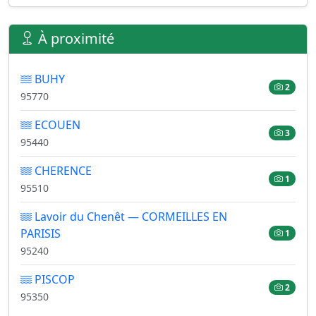
À proximité
BUHY
2
95770
ECOUEN
3
95440
CHERENCE
1
95510
Lavoir du Chenêt — CORMEILLES EN
PARISIS
1
95240
PISCOP
2
95350