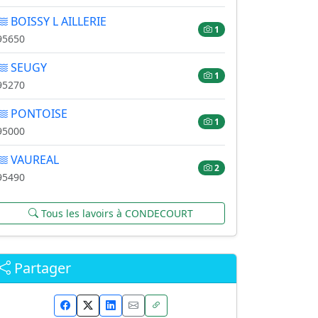
BOISSY L AILLERIE
1
95650
SEUGY
1
95270
PONTOISE
1
95000
VAUREAL
2
95490
Tous les lavoirs à CONDECOURT
Partager