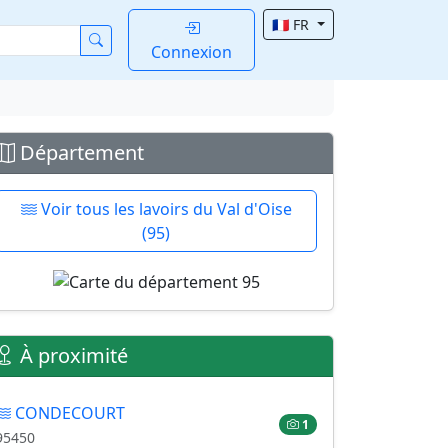
🇫🇷 FR
Connexion
Département
Voir tous les lavoirs du Val d'Oise
(95)
À proximité
CONDECOURT
1
95450