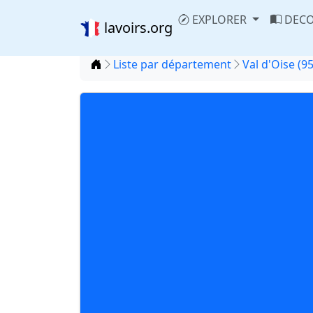
EXPLORER
DECO
lavoirs.org
Accueil
Liste par département
Val d'Oise (95