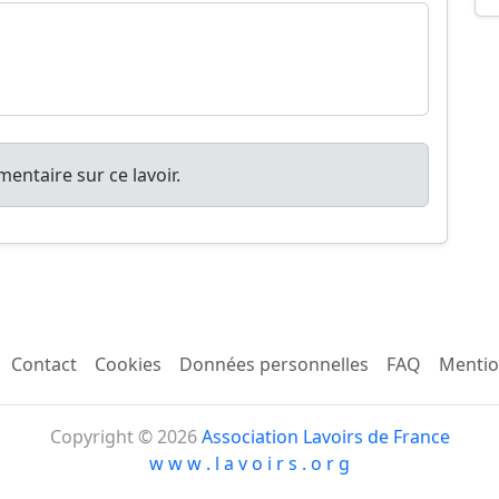
entaire sur ce lavoir.
Contact
Cookies
Données personnelles
FAQ
Mentio
Copyright © 2026
Association Lavoirs de France
w w w . l a v o i r s . o r g