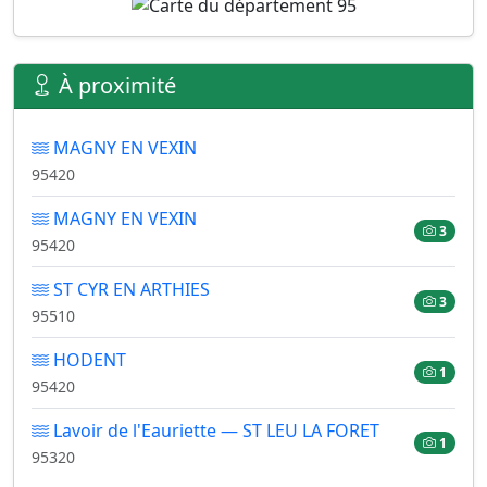
À proximité
MAGNY EN VEXIN
95420
MAGNY EN VEXIN
3
95420
ST CYR EN ARTHIES
3
95510
HODENT
1
95420
Lavoir de l'Eauriette — ST LEU LA FORET
1
95320