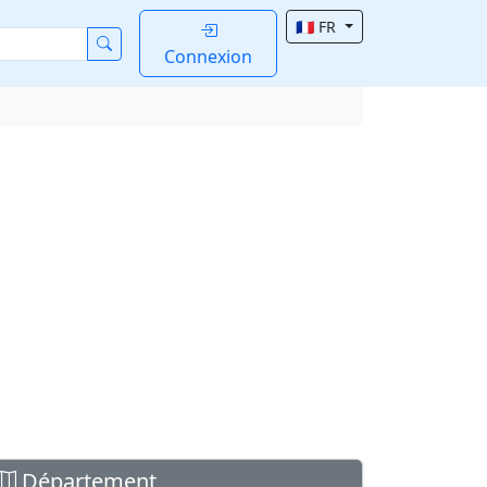
🇫🇷 FR
Connexion
Département