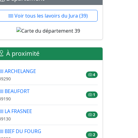
Voir tous les lavoirs du Jura (39)
À proximité
ARCHELANGE
4
39290
BEAUFORT
1
39190
LA FRASNEE
2
39130
BIEF DU FOURG
2