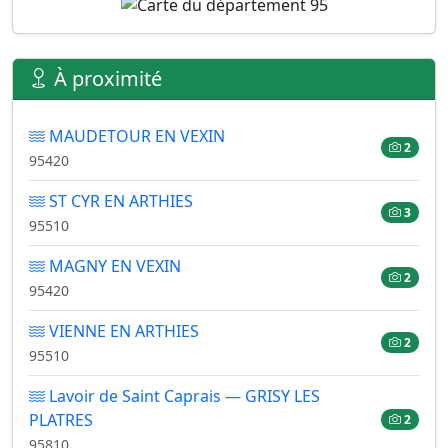
À proximité
MAUDETOUR EN VEXIN
2
95420
ST CYR EN ARTHIES
3
95510
MAGNY EN VEXIN
2
95420
VIENNE EN ARTHIES
2
95510
Lavoir de Saint Caprais — GRISY LES
PLATRES
2
95810