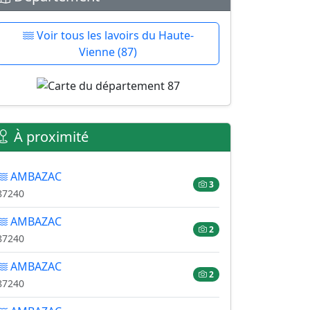
Voir tous les lavoirs du Haute-
Vienne (87)
À proximité
AMBAZAC
3
87240
AMBAZAC
2
87240
AMBAZAC
2
87240