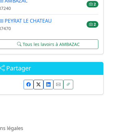
AMBAZAC
2
87240
PEYRAT LE CHATEAU
2
87470
Tous les lavoirs à AMBAZAC
Partager
ns légales