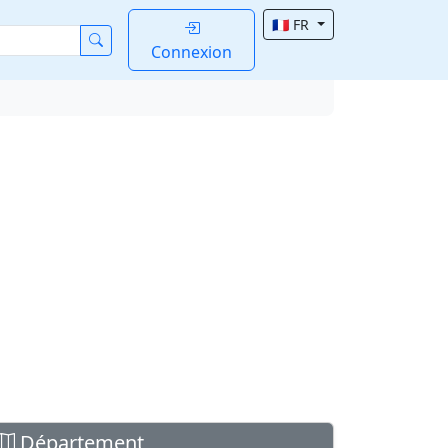
🇫🇷 FR
Connexion
Département