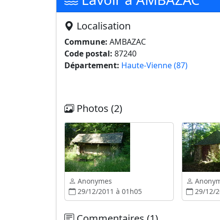
Localisation
Commune:
AMBAZAC
Code postal:
87240
Département:
Haute-Vienne (87)
Photos (2)
Anonymes
Anony
29/12/2011 à 01h05
29/12/2
Commentaires (1)