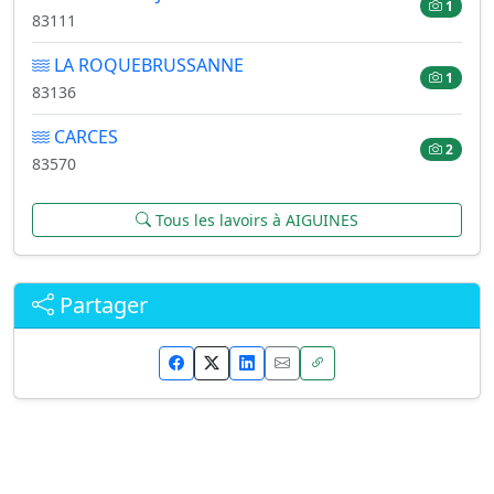
1
83111
LA ROQUEBRUSSANNE
1
83136
CARCES
2
83570
Tous les lavoirs à AIGUINES
Partager