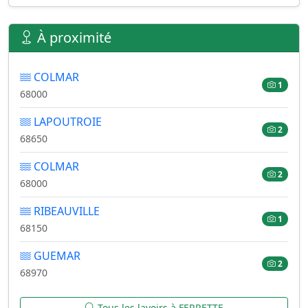
À proximité
COLMAR
1
68000
LAPOUTROIE
2
68650
COLMAR
2
68000
RIBEAUVILLE
1
68150
GUEMAR
2
68970
Tous les lavoirs à FERRETTE