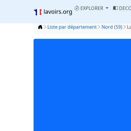
EXPLORER
DECO
lavoirs.org
Accueil
Liste par département
Nord (59)
L