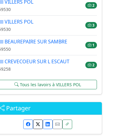
VILLERS POL
2
59530
VILLERS POL
3
59530
BEAUREPAIRE SUR SAMBRE
1
59550
CREVECOEUR SUR L ESCAUT
2
59258
Tous les lavoirs à VILLERS POL
Partager