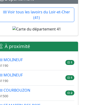
Voir tous les lavoirs du Loir-et-Cher
(41)
À proximité
MOLINEUF
1
41190
MOLINEUF
1
41190
COURBOUZON
2
41500