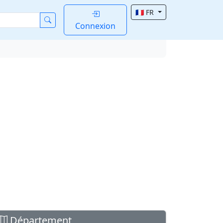
🇫🇷 FR
Connexion
Département