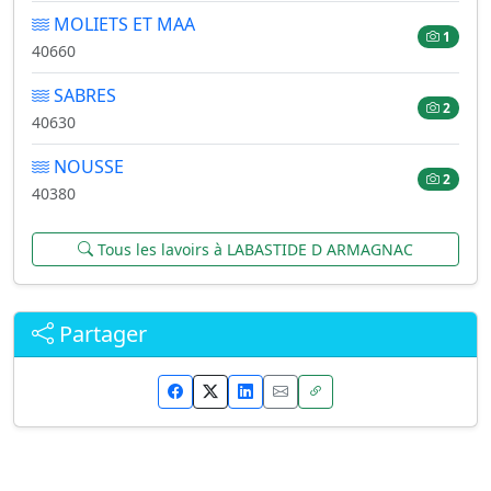
MOLIETS ET MAA
1
40660
SABRES
2
40630
NOUSSE
2
40380
Tous les lavoirs à LABASTIDE D ARMAGNAC
Partager