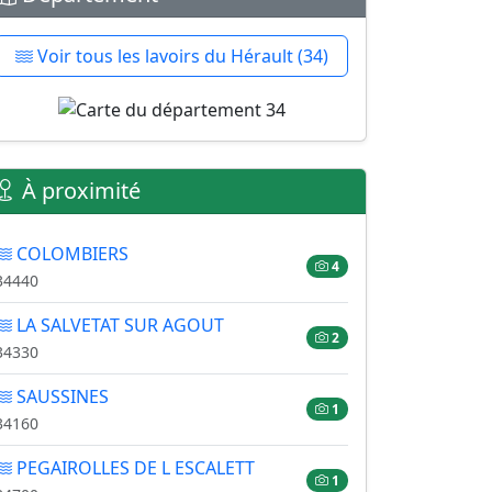
Voir tous les lavoirs du Hérault (34)
À proximité
COLOMBIERS
4
34440
LA SALVETAT SUR AGOUT
2
34330
SAUSSINES
1
34160
PEGAIROLLES DE L ESCALETT
1