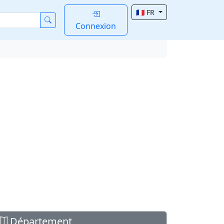
🇫🇷 FR
Connexion
Département