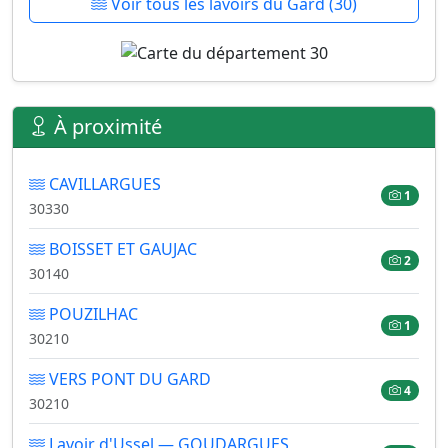
Voir tous les lavoirs du Gard (30)
À proximité
CAVILLARGUES
1
30330
BOISSET ET GAUJAC
2
30140
POUZILHAC
1
30210
VERS PONT DU GARD
4
30210
Lavoir d'Ussel — GOUDARGUES