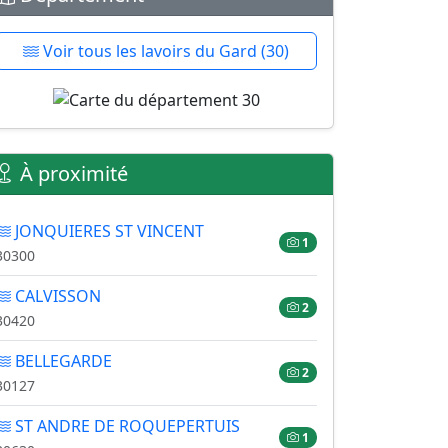
Voir tous les lavoirs du Gard (30)
À proximité
JONQUIERES ST VINCENT
1
30300
CALVISSON
2
30420
BELLEGARDE
2
30127
ST ANDRE DE ROQUEPERTUIS
1