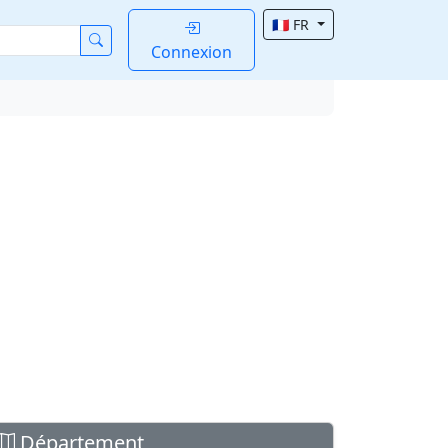
🇫🇷 FR
Connexion
Département