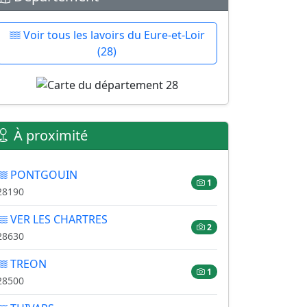
Voir tous les lavoirs du Eure-et-Loir
(28)
À proximité
PONTGOUIN
1
28190
VER LES CHARTRES
2
28630
TREON
1
28500