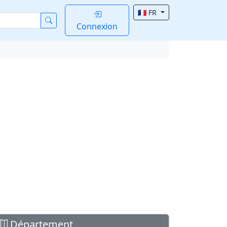
🇫🇷 FR
Connexion
Département