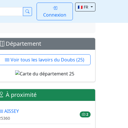
🇫🇷 FR
Connexion
Département
Voir tous les lavoirs du Doubs (25)
À proximité
AISSEY
2
25360