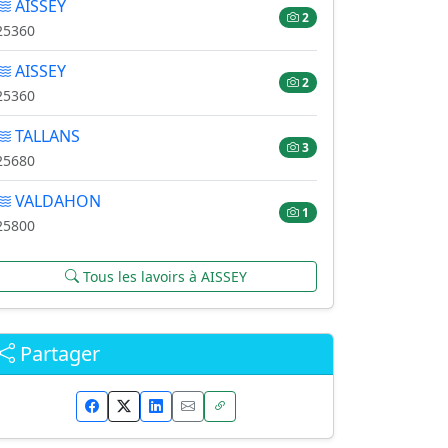
AISSEY
2
25360
AISSEY
2
25360
TALLANS
3
25680
VALDAHON
1
25800
Tous les lavoirs à AISSEY
Partager