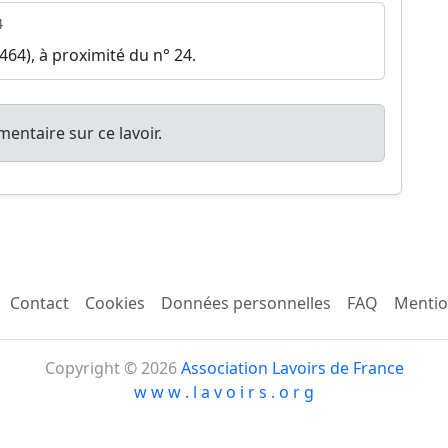
4
64), à proximité du n° 24.
entaire sur ce lavoir.
Contact
Cookies
Données personnelles
FAQ
Mentio
Copyright © 2026
Association Lavoirs de France
w w w . l a v o i r s . o r g