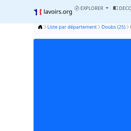
EXPLORER
DECO
lavoirs.org
Accueil
Liste par département
Doubs (25)