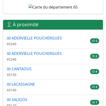
À proximité
ADERVIELLE POUCHERGUES
2
65240
ADERVIELLE POUCHERGUES
2
65240
CANTAOUS
4
65150
LACASSAGNE
3
65140
SALIGOS
1
65120