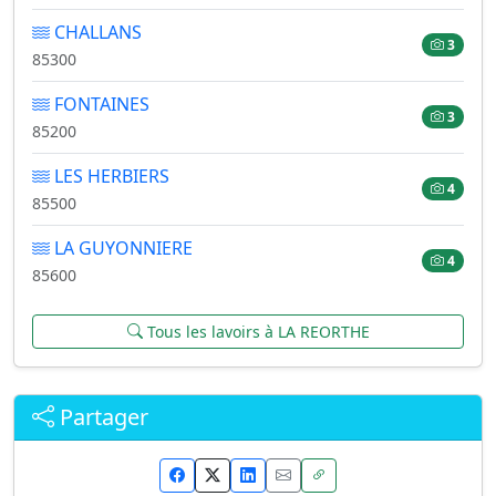
CHALLANS
3
85300
FONTAINES
3
85200
LES HERBIERS
4
85500
LA GUYONNIERE
4
85600
Tous les lavoirs à LA REORTHE
Partager