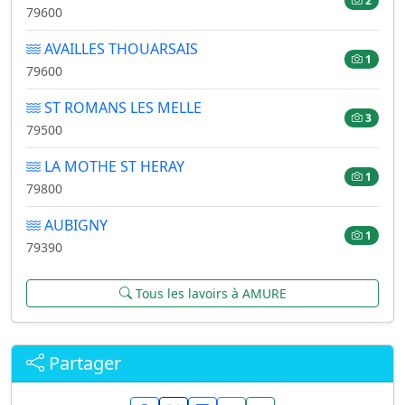
2
79600
AVAILLES THOUARSAIS
1
79600
ST ROMANS LES MELLE
3
79500
LA MOTHE ST HERAY
1
79800
AUBIGNY
1
79390
Tous les lavoirs à AMURE
Partager