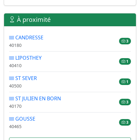
À proximité
CANDRESSE
3
40180
LIPOSTHEY
1
40410
ST SEVER
1
40500
ST JULIEN EN BORN
3
40170
GOUSSE
3
40465