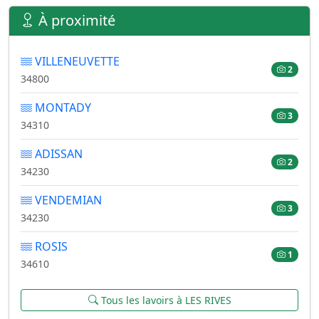
À proximité
VILLENEUVETTE
2
34800
MONTADY
3
34310
ADISSAN
2
34230
VENDEMIAN
3
34230
ROSIS
1
34610
Tous les lavoirs à LES RIVES