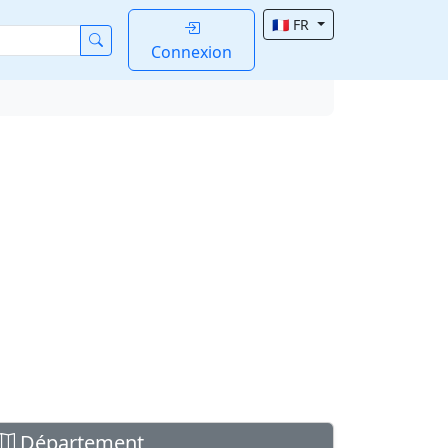
🇫🇷 FR
Connexion
Département