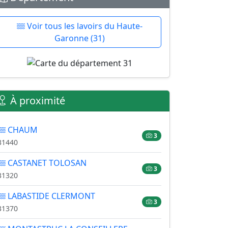
Voir tous les lavoirs du Haute-
Garonne (31)
À proximité
CHAUM
3
31440
CASTANET TOLOSAN
3
31320
LABASTIDE CLERMONT
3
31370