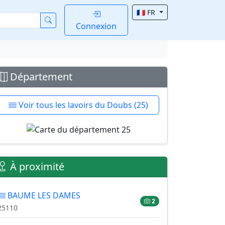
🇫🇷 FR
Connexion
Département
Voir tous les lavoirs du Doubs (25)
À proximité
BAUME LES DAMES
2
25110