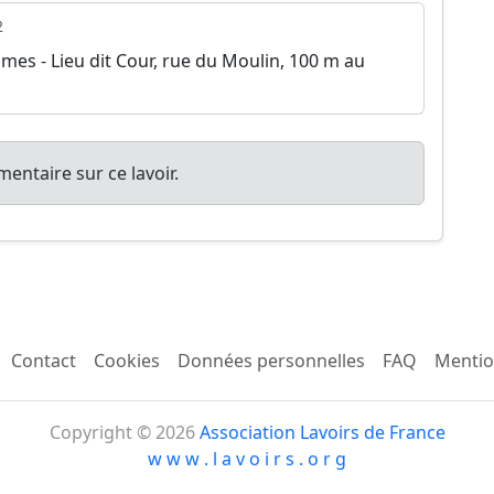
2
mes - Lieu dit Cour, rue du Moulin, 100 m au
entaire sur ce lavoir.
Contact
Cookies
Données personnelles
FAQ
Mentio
Copyright © 2026
Association Lavoirs de France
w w w . l a v o i r s . o r g