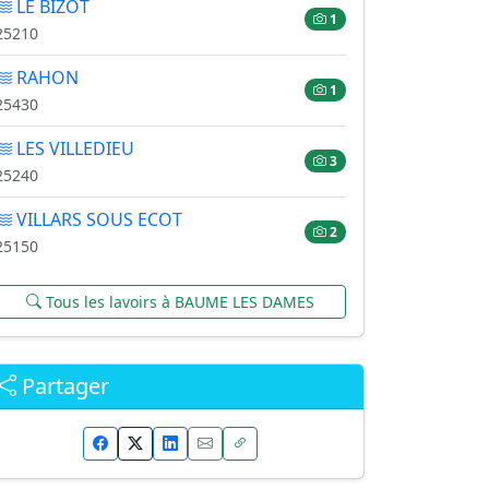
LE BIZOT
1
25210
RAHON
1
25430
LES VILLEDIEU
3
25240
VILLARS SOUS ECOT
2
25150
Tous les lavoirs à BAUME LES DAMES
Partager