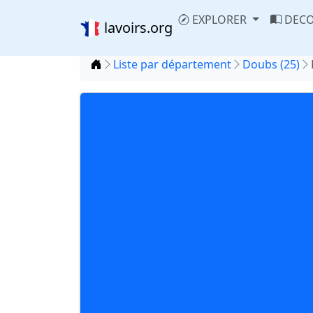
EXPLORER
DECO
lavoirs.org
Accueil
Liste par département
Doubs (25)