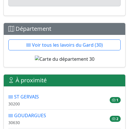
Département
Voir tous les lavoirs du Gard (30)
À proximité
ST GERVAIS
1
30200
GOUDARGUES
2
30630