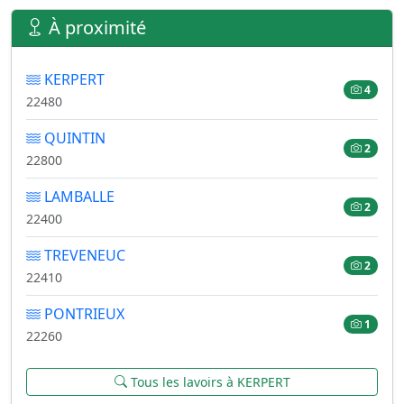
À proximité
KERPERT
4
22480
QUINTIN
2
22800
LAMBALLE
2
22400
TREVENEUC
2
22410
PONTRIEUX
1
22260
Tous les lavoirs à KERPERT