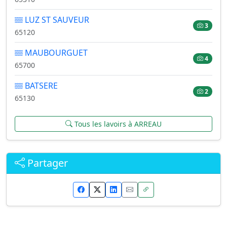
LUZ ST SAUVEUR
3
65120
MAUBOURGUET
4
65700
BATSERE
2
65130
Tous les lavoirs à ARREAU
Partager