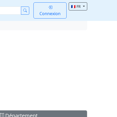
🇫🇷 FR
Connexion
Département