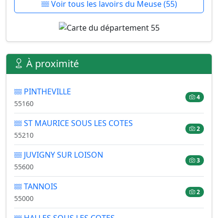
Voir tous les lavoirs du Meuse (55)
À proximité
PINTHEVILLE
4
55160
ST MAURICE SOUS LES COTES
2
55210
JUVIGNY SUR LOISON
3
55600
TANNOIS
2
55000
HALLES SOUS LES COTES