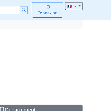
🇫🇷 FR
Connexion
Département