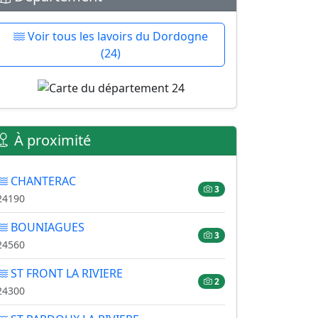
Voir tous les lavoirs du Dordogne
(24)
À proximité
CHANTERAC
3
24190
BOUNIAGUES
3
24560
ST FRONT LA RIVIERE
2
24300