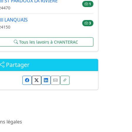
ST PARDOUX LA RIVIERE
1
24470
LANQUAIS
3
24150
Tous les lavoirs à CHANTERAC
Partager
ns légales