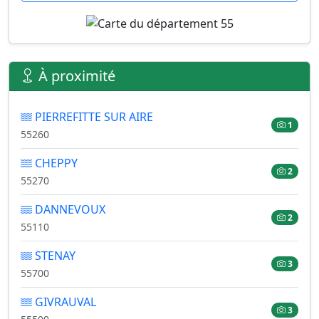
À proximité
PIERREFITTE SUR AIRE
1
55260
CHEPPY
2
55270
DANNEVOUX
2
55110
STENAY
3
55700
GIVRAUVAL
3