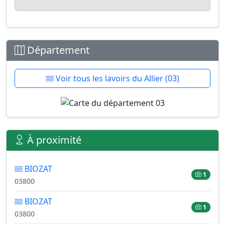
Département
Voir tous les lavoirs du Allier (03)
À proximité
BIOZAT
1
03800
BIOZAT
1
03800