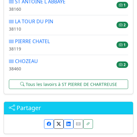
ST ANTOINE L ABBAYE
1
38160
LA TOUR DU PIN
2
38110
PIERRE CHATEL
1
38119
CHOZEAU
2
38460
Tous les lavoirs à ST PIERRE DE CHARTREUSE
Partager